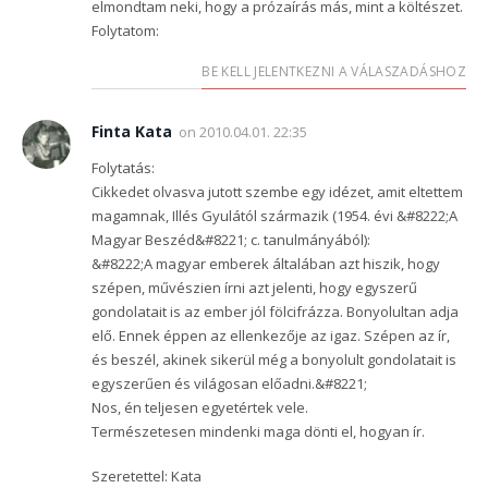
elmondtam neki, hogy a prózaírás más, mint a költészet.
Folytatom:
BE KELL JELENTKEZNI A VÁLASZADÁSHOZ
Finta Kata
on
2010.04.01. 22:35
Folytatás:
Cikkedet olvasva jutott szembe egy idézet, amit eltettem
magamnak, Illés Gyulától származik (1954. évi &#8222;A
Magyar Beszéd&#8221; c. tanulmányából):
&#8222;A magyar emberek általában azt hiszik, hogy
szépen, művészien írni azt jelenti, hogy egyszerű
gondolatait is az ember jól fölcifrázza. Bonyolultan adja
elő. Ennek éppen az ellenkezője az igaz. Szépen az ír,
és beszél, akinek sikerül még a bonyolult gondolatait is
egyszerűen és világosan előadni.&#8221;
Nos, én teljesen egyetértek vele.
Természetesen mindenki maga dönti el, hogyan ír.
Szeretettel: Kata