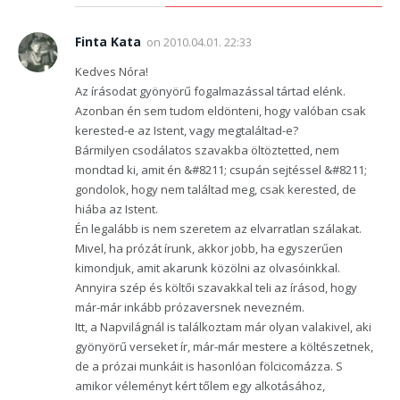
Finta Kata
on
2010.04.01. 22:33
Kedves Nóra!
Az írásodat gyönyörű fogalmazással tártad elénk.
Azonban én sem tudom eldönteni, hogy valóban csak
kerested-e az Istent, vagy megtaláltad-e?
Bármilyen csodálatos szavakba öltöztetted, nem
mondtad ki, amit én &#8211; csupán sejtéssel &#8211;
gondolok, hogy nem találtad meg, csak kerested, de
hiába az Istent.
Én legalább is nem szeretem az elvarratlan szálakat.
Mivel, ha prózát írunk, akkor jobb, ha egyszerűen
kimondjuk, amit akarunk közölni az olvasóinkkal.
Annyira szép és költői szavakkal teli az írásod, hogy
már-már inkább prózaversnek nevezném.
Itt, a Napvilágnál is találkoztam már olyan valakivel, aki
gyönyörű verseket ír, már-már mestere a költészetnek,
de a prózai munkáit is hasonlóan fölcicomázza. S
amikor véleményt kért tőlem egy alkotásához,