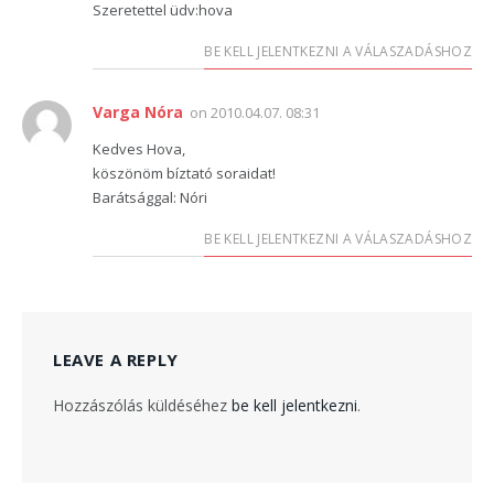
Szeretettel üdv:hova
BE KELL JELENTKEZNI A VÁLASZADÁSHOZ
Varga Nóra
on
2010.04.07. 08:31
Kedves Hova,
köszönöm bíztató soraidat!
Barátsággal: Nóri
BE KELL JELENTKEZNI A VÁLASZADÁSHOZ
LEAVE A REPLY
Hozzászólás küldéséhez
be kell jelentkezni
.