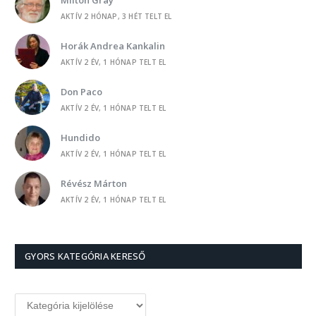
AKTÍV 2 HÓNAP, 3 HÉT TELT EL
-
HORÁK ANDREA KANKALIN
Árva Marci
Horák Andrea Kankalin
AKTÍV 2 ÉV, 1 HÓNAP TELT EL
-
HORÁK ANDREA KANKALIN
A mi kertünk
Don Paco
AKTÍV 2 ÉV, 1 HÓNAP TELT EL
-
NAPFENY
Hoztam egy szál ibolyát
Hundido
AKTÍV 2 ÉV, 1 HÓNAP TELT EL
-
TÓTH LÁSZLÓNÉ RITA
Tárgyalás
Révész Márton
AKTÍV 2 ÉV, 1 HÓNAP TELT EL
-
TÓTH LÁSZLÓNÉ RITA
Tárgyalás
Gleam
AKTÍV 2 ÉV, 1 HÓNAP TELT EL
-
TÚLPARTI
GYORS KATEGÓRIA KERESŐ
Nincs másunk, mint hogy szeressünk!
Marcsy
AKTÍV 2 ÉV, 1 HÓNAP TELT EL
-
BARANYI IMRE
Vakhitűn