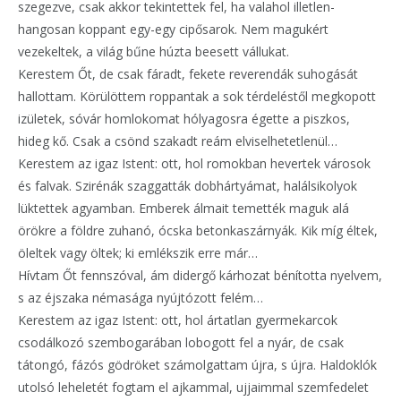
szegezve, csak akkor tekintettek fel, ha valahol illetlen-
hangosan koppant egy-egy cipősarok. Nem magukért
vezekeltek, a világ bűne húzta beesett vállukat.
Kerestem Őt, de csak fáradt, fekete reverendák suhogását
hallottam. Körülöttem roppantak a sok térdeléstől megkopott
izületek, sóvár homlokomat hólyagosra égette a piszkos,
hideg kő. Csak a csönd szakadt reám elviselhetetlenül…
Kerestem az igaz Istent: ott, hol romokban hevertek városok
és falvak. Szirénák szaggatták dobhártyámat, halálsikolyok
lüktettek agyamban. Emberek álmait temették maguk alá
örökre a földre zuhanó, ócska betonkaszárnyák. Kik míg éltek,
öleltek vagy öltek; ki emlékszik erre már…
Hívtam Őt fennszóval, ám didergő kárhozat bénította nyelvem,
s az éjszaka némasága nyújtózott felém…
Kerestem az igaz Istent: ott, hol ártatlan gyermekarcok
csodálkozó szembogarában lobogott fel a nyár, de csak
tátongó, fázós gödröket számolgattam újra, s újra. Haldoklók
utolsó leheletét fogtam el ajkammal, ujjaimmal szemfedelet