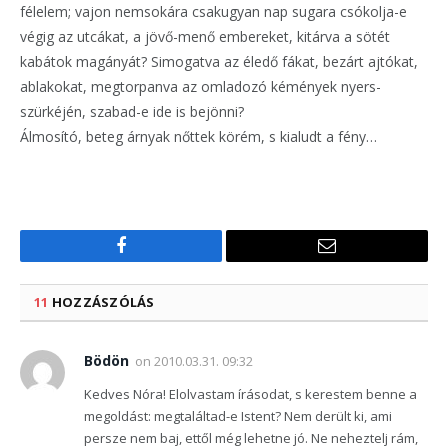
félelem; vajon nemsokára csakugyan nap sugara csókolja-e
végig az utcákat, a jövő-menő embereket, kitárva a sötét
kabátok magányát? Simogatva az éledő fákat, bezárt ajtókat,
ablakokat, megtorpanva az omladozó kémények nyers-
szürkéjén, szabad-e ide is bejönni?
Álmosító, beteg árnyak nőttek körém, s kialudt a fény…
Facebook
Email
11
HOZZÁSZÓLÁS
Bödön
on
2010.03.31. 09:32
Kedves Nóra! Elolvastam írásodat, s kerestem benne a
megoldást: megtaláltad-e Istent? Nem derült ki, ami
persze nem baj, ettől még lehetne jó. Ne neheztelj rám,