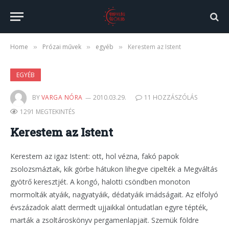
Home
Prózai művek
egyéb
Kerestem az Istent
»
»
»
EGYÉB
BY
VARGA NÓRA
2010.03.29.
11 HOZZÁSZÓLÁS
1291 MEGTEKINTÉS
Kerestem az Istent
Kerestem az igaz Istent: ott, hol vézna, fakó papok
zsolozsmáztak, kik görbe hátukon lihegve cipelték a Megváltás
gyötrő keresztjét. A kongó, halotti csöndben monoton
mormolták atyáik, nagyatyáik, dédatyáik imádságait. Az elfolyó
évszázadok alatt dermedt ujjaikkal öntudatlan egyre tépték,
marták a zsoltároskönyv pergamenlapjait. Szemük földre