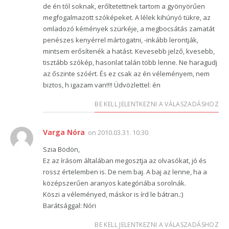
de én tól soknak, erőltetettnek tartom a gyönyörűen
megfogalmazott szóképeket. A lélek kihúnyó tükre, az
omladozó kémények szürkéje, a megbocsátás zamatát
penészes kenyérrel mártogatni, -inkább lerontják,
mintsem erősítenék a hatást. Kevesebb jelző, kvesebb,
tisztább szókép, hasonlat talán több lenne. Ne haragudj
az őszinte szóért. És ez csak az én véleményem, nem
biztos, h igazam van!!!! Üdvözlettel: én
BE KELL JELENTKEZNI A VÁLASZADÁSHOZ
Varga Nóra
on
2010.03.31. 10:30
Szia Bödön,
Ez az írásom általában megosztja az olvasókat, jó és
rossz értelemben is. De nem baj. A baj az lenne, ha a
középszerűen aranyos kategóriába sorolnák.
Köszi a véleményed, máskor is írd le bátran.:)
Barátsággal: Nóri
BE KELL JELENTKEZNI A VÁLASZADÁSHOZ