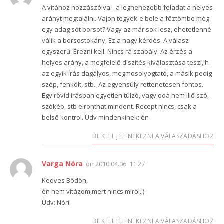
A vitához hozzászólva…a legnehezebb feladat a helyes
arányt megtalálni. Vajon tegyek-e bele a főztömbe még
egy adag sót borsot? Vagy az már sok lesz, ehetetlenné
válik a borsostokány, Ez a nagy kérdés. A válasz
egyszerű. Érezni kell. Nincs rá szabály. Az érzés a
helyes arány, a megfelelő díszítés kiválasztása teszi, h
az egyik írás dagályos, megmosolyogtató, a másik pedig
szép, fenkölt, stb.. Az egyensúly rettenetesen fontos.
Egy rövid írásban egyetlen túlzó, vagy oda nem illő szó,
szókép, stb elronthat mindent. Recept nincs, csak a
belső kontrol. Üdv mindenkinek: én
BE KELL JELENTKEZNI A VÁLASZADÁSHOZ
Varga Nóra
on
2010.04.06. 11:27
Kedves Bödön,
én nem vitázom,mert nincs miről.:)
Üdv: Nóri
BE KELL JELENTKEZNI A VÁLASZADÁSHOZ