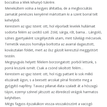
bocsátva a lélek kihunyó tükrére.
Menekültem volna a kegyes áhítatba, de a megbocsátás
zamatát penészes kenyérrel mártottam ki a szent borral telt
kehelyből.
Kerestem az igaz Istent: ott, hol elporladt levelek hullámait
sodorta felém az üvöltő szél. Zöld, sárga, rőt, barna… Lángoló,
színes gyertyaként szegélyezték utam, mint túlvilági mécsesek.
Temetők viaszos homálya borította az avarral dagasztott,
kovásztalan földet, mert az ősz gázolt keresztül meggyötört
testén.
Megnyugvás helyett félelem borzongatott: porból lettünk, s
porrá leszünk ismét. Csak a csönd sikoltott felém…
Kerestem az igaz Istent: ott, hol rügy pattant ki sok millió
elszáradt ágon, s a beesett arcokat pírral festette meg a
gyógyító napfény. Tavasz pillanat-illata szaladt át a hószagú
tájon, ezernyi színnel játszott az ébredező virágok harmatos
kelyhében.
Mégis fagyos éjszakákon vissza-visszaköszönt a vacogó