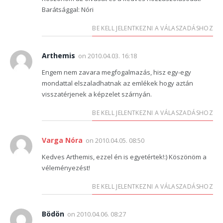
Barátsággal: Nóri
BE KELL JELENTKEZNI A VÁLASZADÁSHOZ
Arthemis
on
2010.04.03. 16:18
Engem nem zavara megfogalmazás, hisz egy-egy
mondattal elszaladhatnak az emlékek hogy aztán
visszatérjenek a képzelet szárnyán.
BE KELL JELENTKEZNI A VÁLASZADÁSHOZ
Varga Nóra
on
2010.04.05. 08:50
Kedves Arthemis, ezzel én is egyetértek!:) Köszönöm a
véleményezést!
BE KELL JELENTKEZNI A VÁLASZADÁSHOZ
Bödön
on
2010.04.06. 08:27