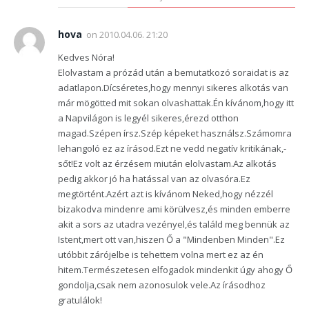
hova
on
2010.04.06. 21:20
Kedves Nóra!
Elolvastam a prózád után a bemutatkozó soraidat is az
adatlapon.Dícséretes,hogy mennyi sikeres alkotás van
már mögötted mit sokan olvashattak.Én kívánom,hogy itt
a Napvilágon is legyél sikeres,érezd otthon
magad.Szépen írsz.Szép képeket használsz.Számomra
lehangoló ez az írásod.Ezt ne vedd negatív kritikának,-
sőt!Ez volt az érzésem miután elolvastam.Az alkotás
pedig akkor jó ha hatással van az olvasóra.Ez
megtörtént.Azért azt is kívánom Neked,hogy nézzél
bizakodva mindenre ami körülvesz,és minden emberre
akit a sors az utadra vezényel,és találd meg bennük az
Istent,mert ott van,hiszen Ő a "Mindenben Minden".Ez
utóbbit zárójelbe is tehettem volna mert ez az én
hitem.Természetesen elfogadok mindenkit úgy ahogy Ő
gondolja,csak nem azonosulok vele.Az írásodhoz
gratulálok!