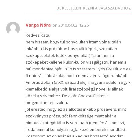
BE KELL JELENTKEZNI A VÁLASZADÁSHOZ
Varga Nóra
on
2010.04.02. 12:26
Kedves Kata,
nem hiszem, hogy túl bonyolultan írtam volna; talán
inkább a kis prózában használt képek, szokatlan
szókapcsolatok tették bonyolultá.:) Talán nem a
szóképeket kellene külön-külön vizsgálgatni, hanem a
mű mondanivalóját…:) Én is szeretem Illyés Gyulát, de az
ő naturális ábrázolásmódja nem az én világom. Inkább
Ambrus Zoltán (a XX. század eleji magyar irodalom egyik
kiemelkedő alakja volt) lírai szépségű novellái állnak
közel a szívemhez. De akár Godzsu Eleket is
megemlíthettem volna.
Jól érezted, hogy ez az alkotás inkább prózavers, mint
szokványos próza, sőt fennköltsége miatt akár a
himnusz kategóriába is sorolható (nem én állítom ezt,
irodalommal komolyan foglalkozó emberek mondták).
Köszönöm az olvasát és a kedves hozzászólásodat!