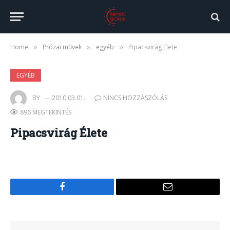
Home
Prózai művek
egyéb
Pipacsvirág Élete
»
»
»
EGYÉB
BY
2010.03.01.
NINCS HOZZÁSZÓLÁS
896 MEGTEKINTÉS
Pipacsvirág Élete
Facebook
Email