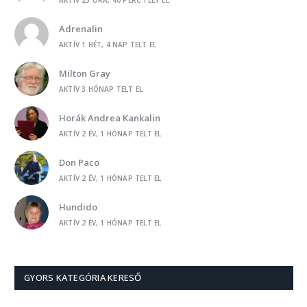
Talán
Adrenalin
-
HORÁK ANDREA KANKALIN
AKTÍV 1 HÉT, 4 NAP TELT EL
Levendulák a szélben
Milton Gray
-
HORÁK ANDREA KANKALIN
AKTÍV 3 HÓNAP TELT EL
PC-élet
Horák Andrea Kankalin
-
HORÁK ANDREA KANKALIN
AKTÍV 2 ÉV, 1 HÓNAP TELT EL
Árva Marci
Don Paco
-
HORÁK ANDREA KANKALIN
AKTÍV 2 ÉV, 1 HÓNAP TELT EL
A mi kertünk
Hundido
-
NAPFENY
AKTÍV 2 ÉV, 1 HÓNAP TELT EL
Hoztam egy szál ibolyát
Révész Márton
-
TÓTH LÁSZLÓNÉ RITA
AKTÍV 2 ÉV, 1 HÓNAP TELT EL
Tárgyalás
GYORS KATEGÓRIA KERESŐ
Gleam
-
TÓTH LÁSZLÓNÉ RITA