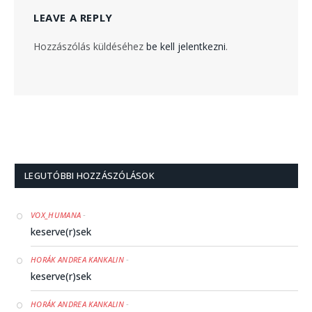
LEAVE A REPLY
Hozzászólás küldéséhez
be kell jelentkezni
.
LEGUTÓBBI HOZZÁSZÓLÁSOK
-
VOX_HUMANA
keserve(r)sek
-
HORÁK ANDREA KANKALIN
keserve(r)sek
-
HORÁK ANDREA KANKALIN