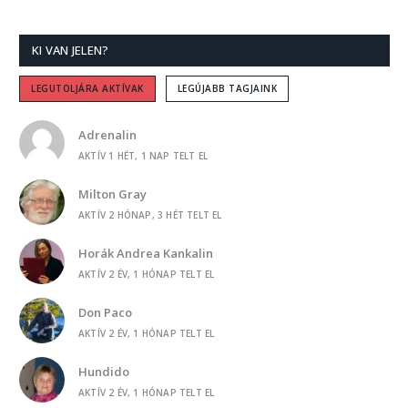
Ez a beszéd 6/6
KI VAN JELEN?
-
SAILOR
Hoztam egy szál ibolyát
LEGUTOLJÁRA AKTÍVAK
LEGÚJABB TAGJAINK
-
HORÁK ANDREA KANKALIN
Talán
Adrenalin
AKTÍV 1 HÉT, 1 NAP TELT EL
-
HORÁK ANDREA KANKALIN
Levendulák a szélben
Milton Gray
AKTÍV 2 HÓNAP, 3 HÉT TELT EL
-
HORÁK ANDREA KANKALIN
PC-élet
Horák Andrea Kankalin
AKTÍV 2 ÉV, 1 HÓNAP TELT EL
-
HORÁK ANDREA KANKALIN
Árva Marci
Don Paco
AKTÍV 2 ÉV, 1 HÓNAP TELT EL
-
HORÁK ANDREA KANKALIN
A mi kertünk
Hundido
AKTÍV 2 ÉV, 1 HÓNAP TELT EL
-
NAPFENY