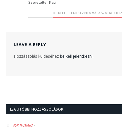
Szeretettel: Kati
BE KELL JELENTKEZNI A VÁLASZADÁSHOZ
LEAVE A REPLY
Hozzászólás küldéséhez
be kell jelentkezni
.
LEGUTÓBBI HOZZÁSZÓLÁSOK
-
VOX_HUMANA