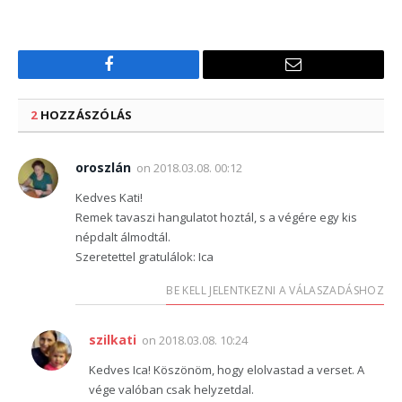
Facebook
Email
2
HOZZÁSZÓLÁS
oroszlán
on
2018.03.08. 00:12
Kedves Kati!
Remek tavaszi hangulatot hoztál, s a végére egy kis
népdalt álmodtál.
Szeretettel gratulálok: Ica
BE KELL JELENTKEZNI A VÁLASZADÁSHOZ
szilkati
on
2018.03.08. 10:24
Kedves Ica! Köszönöm, hogy elolvastad a verset. A
vége valóban csak helyzetdal.