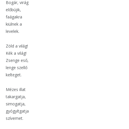
Bogár, virág
előbújik,
faágakra
kiülnek a
levelek.
Zöld a világ!
Kék a világ!
Zsenge eső,
lenge szellő
kelteget.
Mézes illat
takargatja,
simogatja,
gyógyítgatja
szívemet.