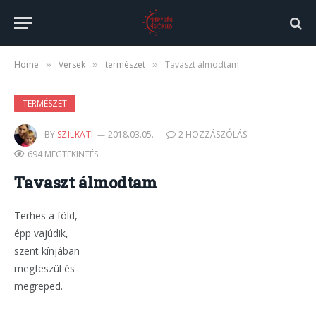
Home
Versek
természet
Tavaszt álmodtam
»
»
»
TERMÉSZET
BY
SZILKATI
2018.03.05.
2 HOZZÁSZÓLÁS
694 MEGTEKINTÉS
Tavaszt álmodtam
Terhes a föld,
épp vajúdik,
szent kínjában
megfeszül és
megreped.