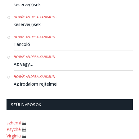
keserve(r)sek
-
HORÁK ANDREA KANKALIN
keserve(r)sek
-
HORÁK ANDREA KANKALIN
Táncoló
-
HORÁK ANDREA KANKALIN
Az vagy…
-
HORÁK ANDREA KANKALIN
Az irodalom rejtelmei
-
HUNDIDO
Árva Marci
SZÜLINAPOSOK
-
HORÁK ANDREA KANKALIN
szhemi
Kétségek hexameterben
Psyché
Virginia
-
HORÁK ANDREA KANKALIN