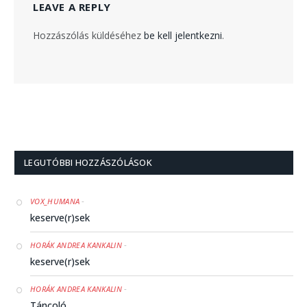
LEAVE A REPLY
Hozzászólás küldéséhez
be kell jelentkezni
.
LEGUTÓBBI HOZZÁSZÓLÁSOK
-
VOX_HUMANA
keserve(r)sek
-
HORÁK ANDREA KANKALIN
keserve(r)sek
-
HORÁK ANDREA KANKALIN
Táncoló