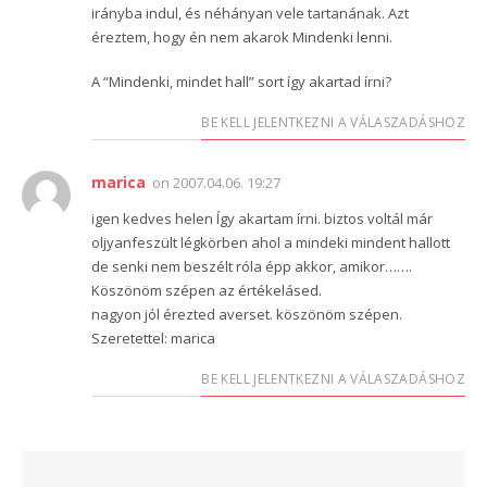
irányba indul, és néhányan vele tartanának. Azt
éreztem, hogy én nem akarok Mindenki lenni.
A “Mindenki, mindet hall” sort így akartad írni?
BE KELL JELENTKEZNI A VÁLASZADÁSHOZ
marica
on
2007.04.06. 19:27
igen kedves helen Így akartam írni. biztos voltál már
oljyanfeszült légkörben ahol a mindeki mindent hallott
de senki nem beszélt róla épp akkor, amikor…….
Köszönöm szépen az értékelásed.
nagyon jól érezted averset. köszönöm szépen.
Szeretettel: marica
BE KELL JELENTKEZNI A VÁLASZADÁSHOZ