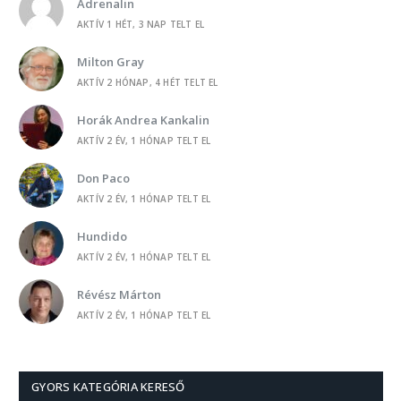
Adrenalin
AKTÍV 1 HÉT, 3 NAP TELT EL
-
HORÁK ANDREA KANKALIN
Levendulák a szélben
Milton Gray
AKTÍV 2 HÓNAP, 4 HÉT TELT EL
-
HORÁK ANDREA KANKALIN
PC-élet
Horák Andrea Kankalin
AKTÍV 2 ÉV, 1 HÓNAP TELT EL
-
HORÁK ANDREA KANKALIN
Árva Marci
Don Paco
AKTÍV 2 ÉV, 1 HÓNAP TELT EL
-
HORÁK ANDREA KANKALIN
A mi kertünk
Hundido
AKTÍV 2 ÉV, 1 HÓNAP TELT EL
-
NAPFENY
Hoztam egy szál ibolyát
Révész Márton
AKTÍV 2 ÉV, 1 HÓNAP TELT EL
-
TÓTH LÁSZLÓNÉ RITA
Tárgyalás
Gleam
AKTÍV 2 ÉV, 1 HÓNAP TELT EL
-
TÓTH LÁSZLÓNÉ RITA
GYORS KATEGÓRIA KERESŐ
Tárgyalás