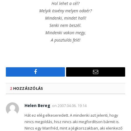
Hol lehet a cél?
Melyik ösvény melyen odaér?
Mindenki, mindet hall!
Senki nem beszél.
Mindenki vakon megy,
A pusztulás felé!
Facebook
Email
2
HOZZÁSZÓLÁS
Helen Bereg
on
2007.04.06. 19:14
Hát ez elég elkeseredett. A mindenki azt jelenti, hogy
nincs megoldás, hisz nincs aki megfordítson bármit is.
Nincs egy Manfréd, mint a Jégkorszakban, aki elenkező