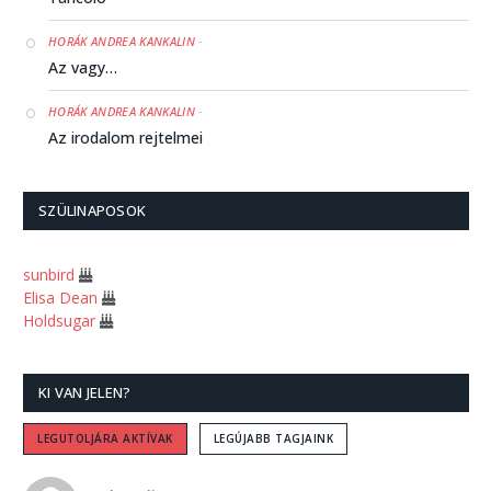
-
HORÁK ANDREA KANKALIN
Az vagy…
-
HORÁK ANDREA KANKALIN
Az irodalom rejtelmei
-
HUNDIDO
Árva Marci
SZÜLINAPOSOK
-
HORÁK ANDREA KANKALIN
sunbird
Kétségek hexameterben
Elisa Dean
Holdsugar
-
HORÁK ANDREA KANKALIN
Ez a beszéd 6/6
KI VAN JELEN?
-
SAILOR
Hoztam egy szál ibolyát
LEGUTOLJÁRA AKTÍVAK
LEGÚJABB TAGJAINK
-
HORÁK ANDREA KANKALIN
Talán