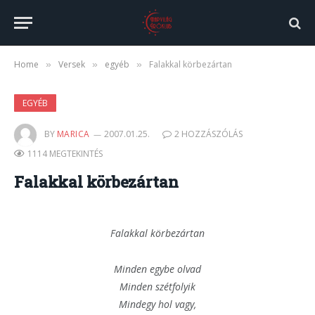
Home
Versek
egyéb
Falakkal körbezártan
»
»
»
EGYÉB
BY
MARICA
2007.01.25.
2 HOZZÁSZÓLÁS
1114 MEGTEKINTÉS
Falakkal körbezártan
Falakkal körbezártan
Minden egybe olvad
Minden szétfolyik
Mindegy hol vagy,