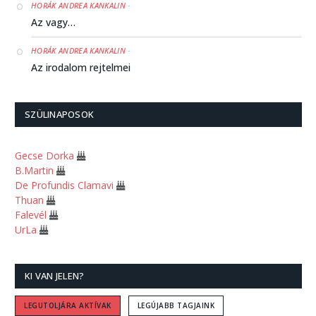
-
HORÁK ANDREA KANKALIN
Az vagy…
-
HORÁK ANDREA KANKALIN
Az irodalom rejtelmei
-
HUNDIDO
Árva Marci
SZÜLINAPOSOK
-
HORÁK ANDREA KANKALIN
Gecse Dorka
Kétségek hexameterben
B.Martin
De Profundis Clamavi
-
HORÁK ANDREA KANKALIN
Thuan
Ez a beszéd 6/6
Falevél
UrLa
-
SAILOR
Hoztam egy szál ibolyát
KI VAN JELEN?
-
HORÁK ANDREA KANKALIN
Talán
LEGUTOLJÁRA AKTÍVAK
LEGÚJABB TAGJAINK