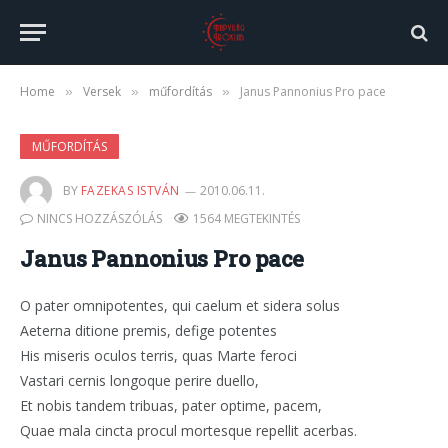
Home
Versek
műfordítás
Janus Pannonius Pro pace
»
»
»
MŰFORDÍTÁS
BY
FAZEKAS ISTVÁN
2010.06.11.
NINCS HOZZÁSZÓLÁS
1564 MEGTEKINTÉS
Janus Pannonius Pro pace
O pater omnipotentes, qui caelum et sidera solus
Aeterna ditione premis, defige potentes
His miseris oculos terris, quas Marte feroci
Vastari cernis longoque perire duello,
Et nobis tandem tribuas, pater optime, pacem,
Quae mala cincta procul mortesque repellit acerbas.