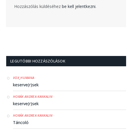
Hozzászólás küldéséhez
be kell jelentkezni
.
LEGUTÓBBI HOZZÁSZÓLÁSOK
-
VOX_HUMANA
keserve(r)sek
-
HORÁK ANDREA KANKALIN
keserve(r)sek
-
HORÁK ANDREA KANKALIN
Táncoló