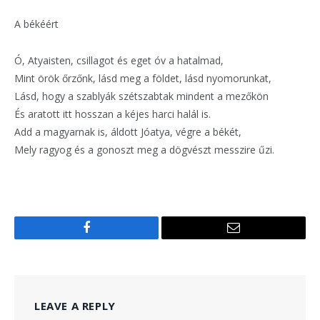
A békéért
Ó, Atyaisten, csillagot és eget óv a hatalmad,
Mint örök őrzőnk, lásd meg a földet, lásd nyomorunkat,
Lásd, hogy a szablyák szétszabtak mindent a mezőkön
És aratott itt hosszan a kéjes harci halál is.
Add a magyarnak is, áldott Jóatya, végre a békét,
Mely ragyog és a gonoszt meg a dögvészt messzire űzi.
Facebook
Email
LEAVE A REPLY