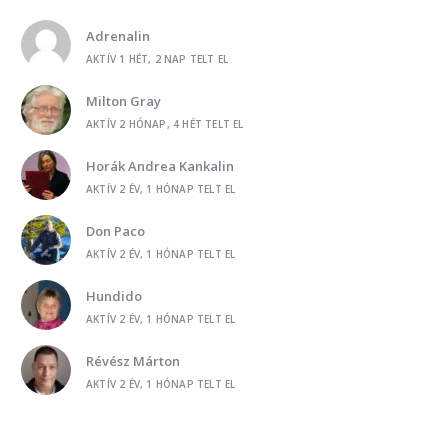
-
HORÁK ANDREA KANKALIN
Levendulák a szélben
Adrenalin
AKTÍV 1 HÉT, 2 NAP TELT EL
-
HORÁK ANDREA KANKALIN
PC-élet
Milton Gray
AKTÍV 2 HÓNAP, 4 HÉT TELT EL
-
HORÁK ANDREA KANKALIN
Árva Marci
Horák Andrea Kankalin
AKTÍV 2 ÉV, 1 HÓNAP TELT EL
-
HORÁK ANDREA KANKALIN
A mi kertünk
Don Paco
AKTÍV 2 ÉV, 1 HÓNAP TELT EL
-
NAPFENY
Hoztam egy szál ibolyát
Hundido
AKTÍV 2 ÉV, 1 HÓNAP TELT EL
-
TÓTH LÁSZLÓNÉ RITA
Tárgyalás
Révész Márton
AKTÍV 2 ÉV, 1 HÓNAP TELT EL
-
TÓTH LÁSZLÓNÉ RITA
Tárgyalás
Gleam